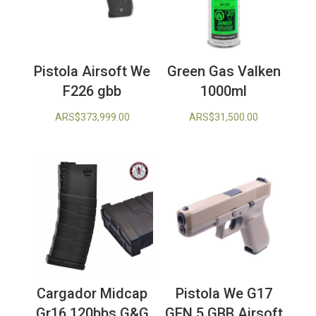
Pistola Airsoft We
Green Gas Valken
F226 gbb
1000ml
ARS$
373,999.00
ARS$
31,500.00
Cargador Midcap
Pistola We G17
Gr16 120bbs G&G
GEN 5 GBB Airsoft