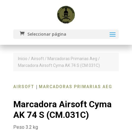
Seleccionar página
Inicio
/
Airsoft
/
Marcadoras Primarias Aeg
/
Marcadora Airsoft Cyma AK 74 S (CM.031C)
|
AIRSOFT
MARCADORAS PRIMARIAS AEG
Marcadora Airsoft Cyma
AK 74 S (CM.031C)
Peso 3.2 kg