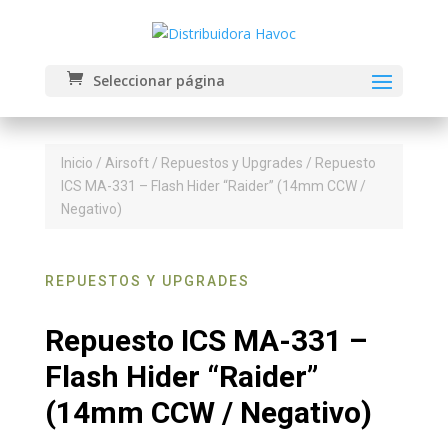
Seleccionar página
Inicio
/
Airsoft
/
Repuestos y Upgrades
/ Repuesto
ICS MA-331 – Flash Hider “Raider” (14mm CCW /
Negativo)
REPUESTOS Y UPGRADES
Repuesto ICS MA-331 –
Flash Hider “Raider”
(14mm CCW / Negativo)