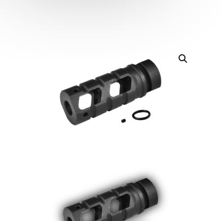
Flash
Hider
“Raider”
(14mm
CCW
/
Negativo)
cantidad