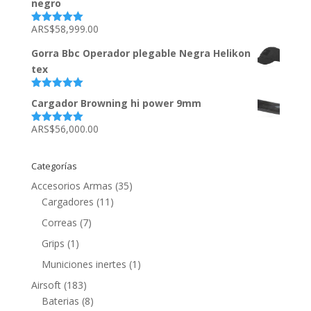
negro
ARS$
58,999.00
Valorado
con
5.00
de
5
Gorra Bbc Operador plegable Negra Helikon
tex
Valorado
Cargador Browning hi power 9mm
con
5.00
de
5
ARS$
56,000.00
Valorado
con
5.00
de
5
Categorías
Accesorios Armas
(35)
Cargadores
(11)
Correas
(7)
Grips
(1)
Municiones inertes
(1)
Airsoft
(183)
Baterias
(8)