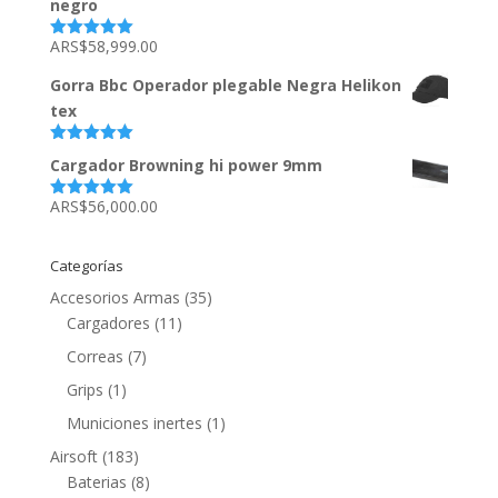
negro
ARS$
58,999.00
Valorado
con
5.00
de
5
Gorra Bbc Operador plegable Negra Helikon
tex
Valorado
Cargador Browning hi power 9mm
con
5.00
de
5
ARS$
56,000.00
Valorado
con
5.00
de
5
Categorías
Accesorios Armas
(35)
Cargadores
(11)
Correas
(7)
Grips
(1)
Municiones inertes
(1)
Airsoft
(183)
Baterias
(8)