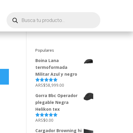
Búsqueda
de
productos
Populares
Boina Lana
termoformada
Militar Azul y negro
ARS$
58,999.00
Valorado
con
5.00
de
5
Gorra Bbc Operador
plegable Negra
Helikon tex
ARS$
0.00
Valorado
con
5.00
de
5
Cargador Browning hi