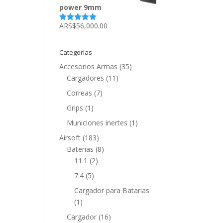
power 9mm
ARS$
56,000.00
Valorado
con
5.00
de
5
Categorías
Accesorios Armas
(35)
Cargadores
(11)
Correas
(7)
Grips
(1)
Municiones inertes
(1)
Airsoft
(183)
Baterias
(8)
11.1
(2)
7.4
(5)
Cargador para Batarias
(1)
Cargador
(16)