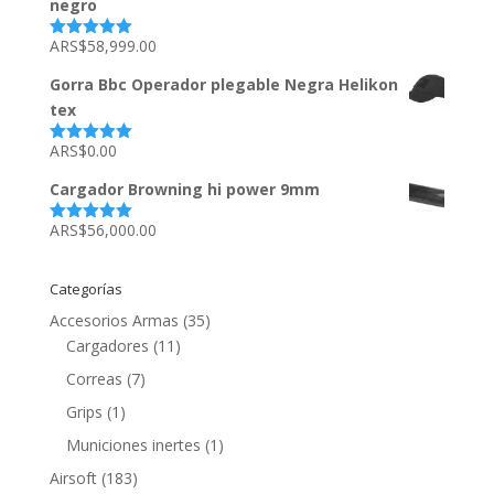
negro
ARS$
58,999.00
Valorado
con
5.00
de
5
Gorra Bbc Operador plegable Negra Helikon
tex
ARS$
0.00
Valorado
con
5.00
de
5
Cargador Browning hi power 9mm
ARS$
56,000.00
Valorado
con
5.00
de
5
Categorías
Accesorios Armas
(35)
Cargadores
(11)
Correas
(7)
Grips
(1)
Municiones inertes
(1)
Airsoft
(183)